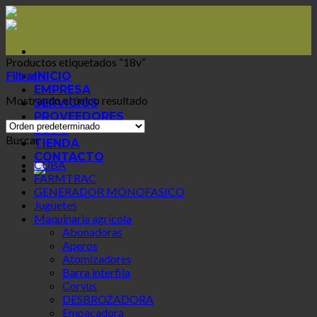
Skip
to
content
Productos etiquetados “18v”
Filtrar
INICIO
EMPRESA
Mostrando el único resultado
SERVICIOS
PROVEEDORES
BLOG
Buscar
TIENDA
CONTACTO
CUBA
FARMTRAC
GENERADOR MONOFASICO
Juguetes
Maquinaria agricola
Abonadoras
Aperos
Atomizadores
Barra interfila
Corvus
DESBROZADORA
Empacadora