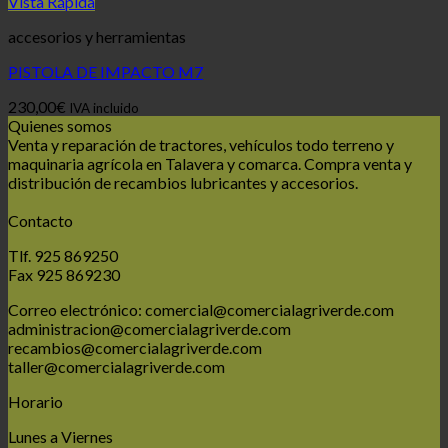
Vista Rápida
accesorios y herramientas
PISTOLA DE IMPACTO M7
230,00
€
IVA incluido
Quienes somos
Venta y reparación de tractores, vehículos todo terreno y
maquinaria agrícola en Talavera y comarca. Compra venta y
distribución de recambios lubricantes y accesorios.
Contacto
Tlf. 925 869250
Fax 925 869230
Correo electrónico: comercial@comercialagriverde.com
administracion@comercialagriverde.com
recambios@comercialagriverde.com
taller@comercialagriverde.com
Horario
Lunes a Viernes