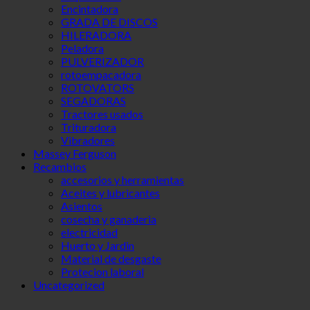
Encintadora
GRADA DE DISCOS
HILERADORA
Peladora
PULVERIZADOR
rotoempacadora
ROTOVATORS
SEGADORAS
Tractores usados
Trituradora
Vibradores
Massey Ferguson
Recambios
accesorios y herramientas
Aceites y lubricantes
Asientos
cosecha y ganaderia
electricidad
Huerto y Jardin
Material de desgaste
Protecion laboral
Uncategorized