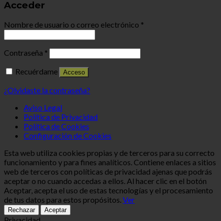
Acceder
Nombre de usuario o correo electrónico
*
Contraseña
*
Recuérdame
Acceso
¿Olvidaste la contraseña?
Aviso Legal
Política de Privacidad
Política de Cookies
Configuración de Cookies
Esta web utiliza cookies propias y de terceros para su correcto
funcionamiento y para fines analíticos. Contiene enlaces a sitios
web de terceros con políticas de privacidad ajenas que podrás
aceptar o no cuando accedas a ellos. Al hacer clic en el botón
Aceptar, acepta el uso de estas tecnologías y el procesamiento
de tus datos para estos propósitos.
Ver
Rechazar
Aceptar
Privacidad