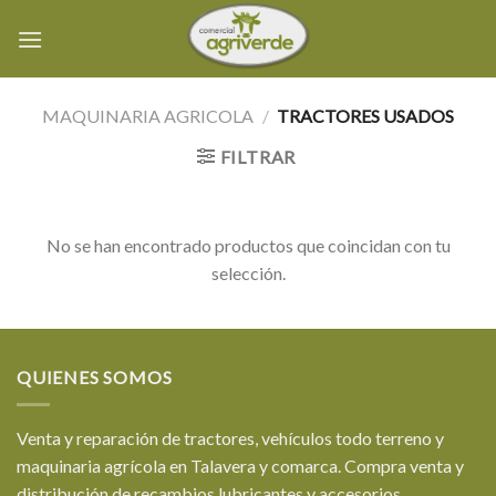
Skip
to
content
MAQUINARIA AGRICOLA
/
TRACTORES USADOS
FILTRAR
No se han encontrado productos que coincidan con tu
selección.
QUIENES SOMOS
Venta y reparación de tractores, vehículos todo terreno y
maquinaria agrícola en Talavera y comarca. Compra venta y
distribución de recambios lubricantes y accesorios.