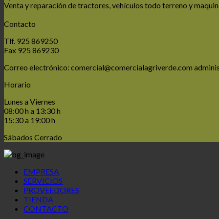
Venta y reparación de tractores, vehículos todo terreno y maquin
Contacto
Tlf. 925 869250
Fax 925 869230
Correo electrónico: comercial@comercialagriverde.com admin
Horario
Lunes a Viernes
08:00 h a 13:30 h
15:30 a 19:00 h
Sábados Cerrado
EMPRESA
SERVICIOS
PROVEEDORES
TIENDA
CONTACTO