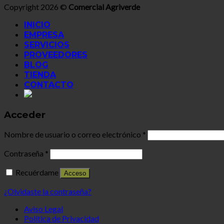
Copyright 2026 ©
Comercial Agriverde
INICIO
EMPRESA
SERVICIOS
PROVEEDORES
BLOG
TIENDA
CONTACTO
Acceder
Nombre de usuario o correo electrónico
*
Contraseña
*
Recuérdame
Acceso
¿Olvidaste la contraseña?
Aviso Legal
Política de Privacidad