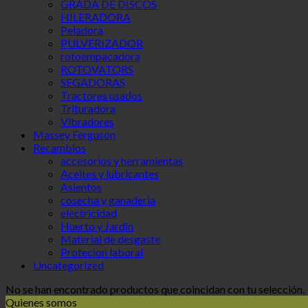
GRADA DE DISCOS
HILERADORA
Peladora
PULVERIZADOR
rotoempacadora
ROTOVATORS
SEGADORAS
Tractores usados
Trituradora
Vibradores
Massey Ferguson
Recambios
accesorios y herramientas
Aceites y lubricantes
Asientos
cosecha y ganaderia
electricidad
Huerto y Jardin
Material de desgaste
Protecion laboral
Uncategorized
No se han encontrado productos que coincidan con tu selección.
Quienes somos