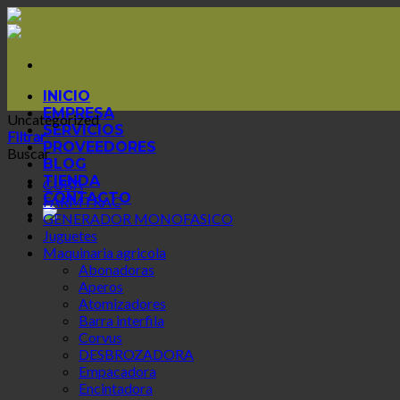
Skip
to
content
INICIO
EMPRESA
Uncategorized
SERVICIOS
Filtrar
PROVEEDORES
Buscar
BLOG
TIENDA
CUBA
CONTACTO
FARMTRAC
GENERADOR MONOFASICO
Juguetes
Maquinaria agricola
Abonadoras
Aperos
Atomizadores
Barra interfila
Corvus
DESBROZADORA
Empacadora
Encintadora