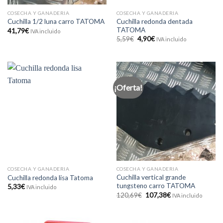
COSECHA Y GANADERIA
COSECHA Y GANADERIA
Cuchilla redonda dentada
Cuchilla 1/2 luna carro TATOMA
TATOMA
41,79
€
IVA incluido
El
El
5,59
€
4,90
€
IVA incluido
precio
precio
original
actual
era:
es:
5,59€.
4,90€.
¡Oferta!
COSECHA Y GANADERIA
COSECHA Y GANADERIA
Cuchilla vertical grande
Cuchilla redonda lisa Tatoma
tungsteno carro TATOMA
5,33
€
IVA incluido
El
El
120,69
€
107,38
€
IVA incluido
precio
precio
original
actual
era:
es:
120,69€.
107,38€.