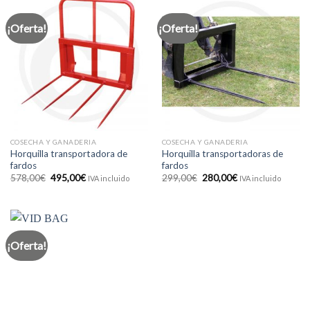
¡Oferta!
¡Oferta!
COSECHA Y GANADERIA
COSECHA Y GANADERIA
Horquilla transportadora de
Horquilla transportadoras de
fardos
fardos
El
El
El
El
578,00
€
495,00
€
299,00
€
280,00
€
IVA incluido
IVA incluido
precio
precio
precio
precio
original
actual
original
actual
era:
es:
era:
es:
578,00€.
495,00€.
299,00€.
280,00€.
¡Oferta!