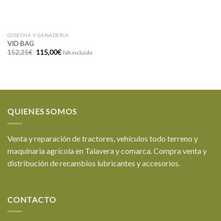
COSECHA Y GANADERIA
VID BAG
El
El
152,25
€
115,00
€
IVA incluido
precio
precio
original
actual
era:
es:
152,25€.
115,00€.
QUIENES SOMOS
Venta y reparación de tractores, vehículos todo terreno y
maquinaria agrícola en Talavera y comarca. Compra venta y
distribución de recambios lubricantes y accesorios.
CONTACTO