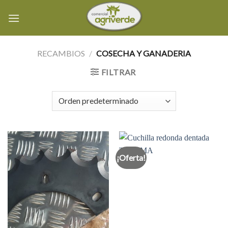
Skip
to
content
RECAMBIOS
/
COSECHA Y GANADERIA
FILTRAR
¡Oferta!