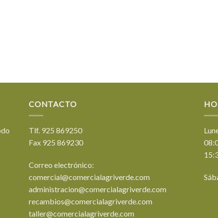
CONTACTO
HO
odo
Tlf. 925 869250
Lune
Fax 925 869230
08:0
15:3
Correo electrónico:
comercial@comercialagriverde.com
Sáb
administracion@comercialagriverde.com
recambios@comercialagriverde.com
taller@comercialagriverde.com