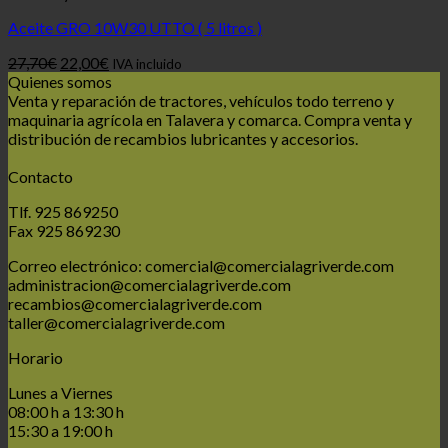
Aceite GRO 10W30 UTTO ( 5 litros )
El
El
27,70
€
22,00
€
IVA incluido
precio
precio
Quienes somos
original
actual
Venta y reparación de tractores, vehículos todo terreno y
era:
es:
maquinaria agrícola en Talavera y comarca. Compra venta y
27,70€.
22,00€.
distribución de recambios lubricantes y accesorios.
Contacto
Tlf. 925 869250
Fax 925 869230
Correo electrónico: comercial@comercialagriverde.com
administracion@comercialagriverde.com
recambios@comercialagriverde.com
taller@comercialagriverde.com
Horario
Lunes a Viernes
08:00 h a 13:30 h
15:30 a 19:00 h