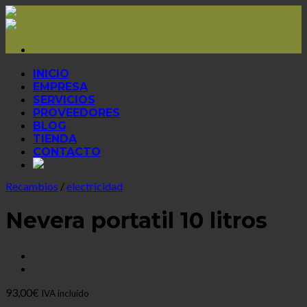
Skip
to
content
INICIO
EMPRESA
SERVICIOS
PROVEEDORES
BLOG
TIENDA
CONTACTO
Recambios
/
electricidad
Nevera portatil 10 litros
93,00
€
IVA incluido