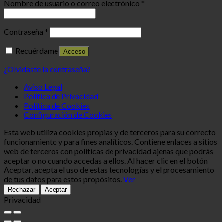
Nombre de usuario o correo electrónico
*
Contraseña
*
Recuérdame
Acceso
¿Olvidaste la contraseña?
Aviso Legal
Política de Privacidad
Política de Cookies
Configuración de Cookies
Esta web utiliza cookies propias y de terceros para su correcto
funcionamiento y para fines analíticos. Contiene enlaces a sitios
web de terceros con políticas de privacidad ajenas que podrás
aceptar o no cuando accedas a ellos. Al hacer clic en el botón
Aceptar, acepta el uso de estas tecnologías y el procesamiento
de tus datos para estos propósitos.
Ver
Rechazar
Aceptar
Privacidad