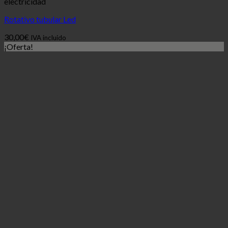
electricidad
Rotativo tubular Led
30,00
€
IVA incluido
¡Oferta!