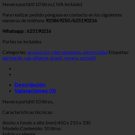
Nevera portátil 10 litros.( IVA incluido)
Para realizar pedido póngase en contacto en los siguientes
números de teléfono
925869250 /625190216
Whatsapp : 625190216
Portes no incluidos
Categorías:
accesorios y herramientas
,
electricidad
Etiquetas:
agriverde
,
cap alliance
,
granit
,
nevera
,
portatil
Descripción
Valoraciones (0)
Nevera portátil 10 litros,
Características técnicas:
Ancho x fondo x alto (mm):
450 x 210 x 330
Modelo:
Contenido: 10 litros
Enfría y caliente